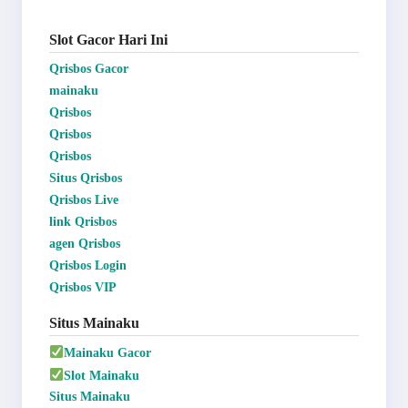
Slot Gacor Hari Ini
Qrisbos Gacor
mainaku
Qrisbos
Qrisbos
Qrisbos
Situs Qrisbos
Qrisbos Live
link Qrisbos
agen Qrisbos
Qrisbos Login
Qrisbos VIP
Situs Mainaku
Mainaku Gacor
Slot Mainaku
Situs Mainaku