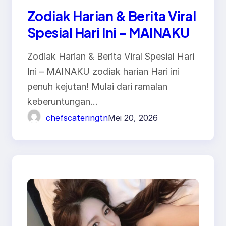
Zodiak Harian & Berita Viral
Spesial Hari Ini – MAINAKU
Zodiak Harian & Berita Viral Spesial Hari
Ini – MAINAKU zodiak harian Hari ini
penuh kejutan! Mulai dari ramalan
keberuntungan…
chefscateringtn
Mei 20, 2026