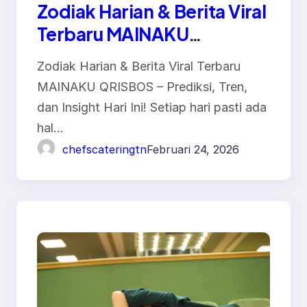
Zodiak Harian & Berita Viral
Terbaru MAINAKU
QRISBOS
Zodiak Harian & Berita Viral Terbaru
MAINAKU QRISBOS – Prediksi, Tren,
dan Insight Hari Ini! Setiap hari pasti ada
hal…
chefscateringtn
Februari 24, 2026