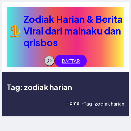
Lewati
ke
konten
Zodiak Harian & Berita
Viral dari mainaku dan
qrisbos
Search
DAFTAR
Tag:
zodiak harian
Home
Tag:
zodiak harian
>
>