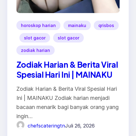
horoskop harian
mainaku
qrisbos
slot gacor
slot gacor
zodiak harian
Zodiak Harian & Berita Viral
Spesial Hari Ini | MAINAKU
Zodiak Harian & Berita Viral Spesial Hari
Ini | MAINAKU Zodiak harian menjadi
bacaan menarik bagi banyak orang yang
ingin…
chefscateringtn
Juli 26, 2026