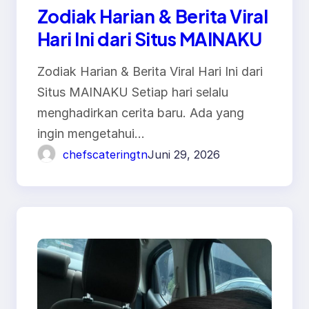
Zodiak Harian & Berita Viral
Hari Ini dari Situs MAINAKU
Zodiak Harian & Berita Viral Hari Ini dari
Situs MAINAKU Setiap hari selalu
menghadirkan cerita baru. Ada yang
ingin mengetahui…
chefscateringtn
Juni 29, 2026