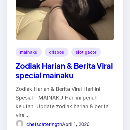
mainaku
qrisbos
slot gacor
Zodiak Harian & Berita Viral
special mainaku
Zodiak Harian & Berita Viral Hari Ini
Spesial – MAINAKU Hari ini penuh
kejutan! Update zodiak harian & berita
viral…
chefscateringtn
April 1, 2026