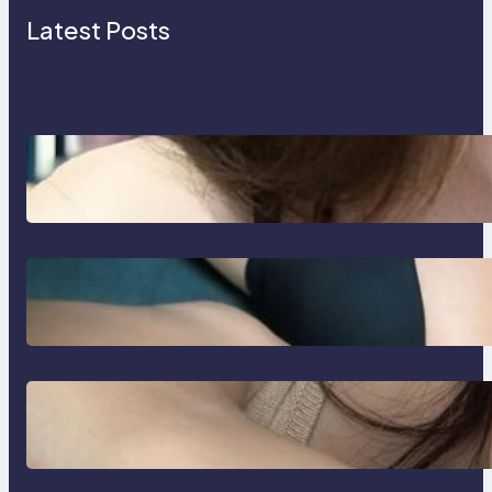
Latest Posts
Zodiak Harian & Berita Viral Spesial
Hari Ini | MAINAKU
Zodiak Harian & Berita Viral Hari Ini
dari Situs MAINAKU
Zodiak Harian & Berita Viral Spesial
Hari Ini – MAINAKU