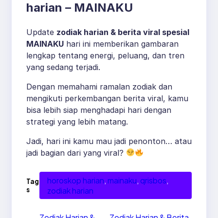
harian – MAINAKU
Update
zodiak harian & berita viral spesial
MAINAKU
hari ini memberikan gambaran
lengkap tentang energi, peluang, dan tren
yang sedang terjadi.
Dengan memahami ramalan zodiak dan
mengikuti perkembangan berita viral, kamu
bisa lebih siap menghadapi hari dengan
strategi yang lebih matang.
Jadi, hari ini kamu mau jadi penonton… atau
jadi bagian dari yang viral?
horoskop harian
, 
mainaku
, 
qrisbos
, 
Tag
s
zodiak harian
←
Zodiak Harian &
Zodiak Harian & Berita