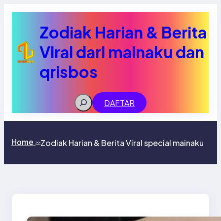
Lewati
ke
konten
Zodiak Harian & Berita
Viral dari mainaku dan
qrisbos
Search
DAFTAR
Home
Zodiak Harian & Berita Viral special mainaku
>>