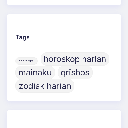
Tags
horoskop harian
berita viral
mainaku
qrisbos
zodiak harian