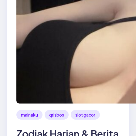
mainaku
qrisbos
slot gacor
Zodiak Harian & Berita