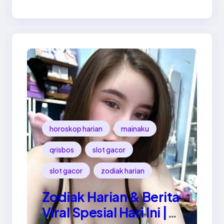
horoskop harian
mainaku
qrisbos
slot gacor
slot gacor
zodiak harian
Zodiak Harian & Berita
Viral Spesial Hari Ini |