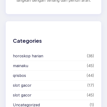
langkah dengan tenang dan penuh arah.
Categories
horoskop harian
(38)
mainaku
(45)
qrisbos
(44)
slot gacor
(17)
slot gacor
(45)
Uncategorized
(1)