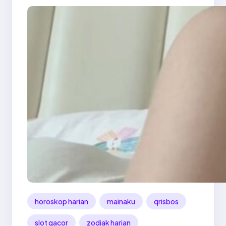
horoskop harian
mainaku
qrisbos
slot gacor
zodiak harian